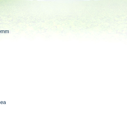
00mm
nea