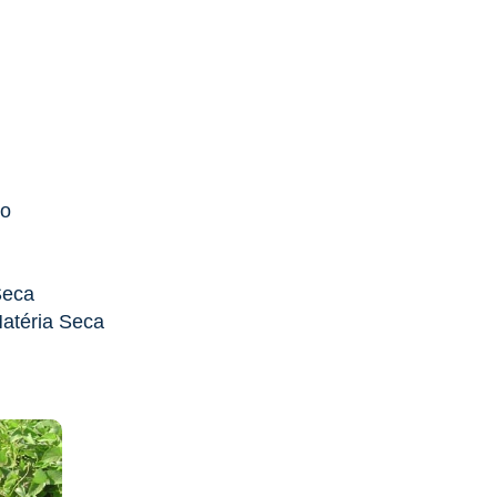
no
Seca
Matéria Seca