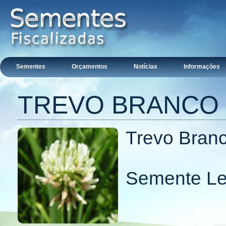
Sementes
Orçamentos
Notícias
Informações
TREVO BRANCO
Trevo Bran
Semente L